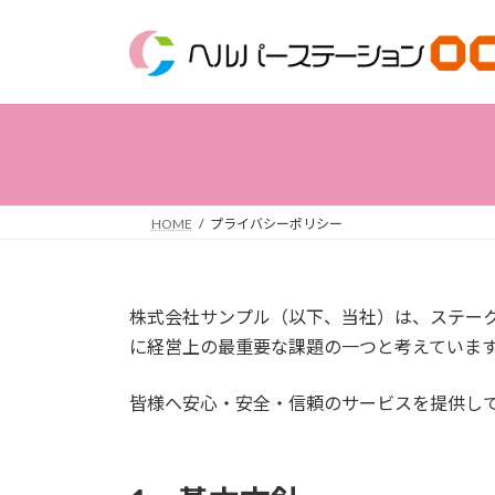
コ
ナ
ン
ビ
テ
ゲ
ン
ー
ツ
シ
へ
ョ
ス
ン
キ
に
ッ
移
HOME
プライバシーポリシー
プ
動
株式会社サンプル（以下、当社）は、ステー
に経営上の最重要な課題の一つと考えていま
皆様へ安心・安全・信頼のサービスを提供し