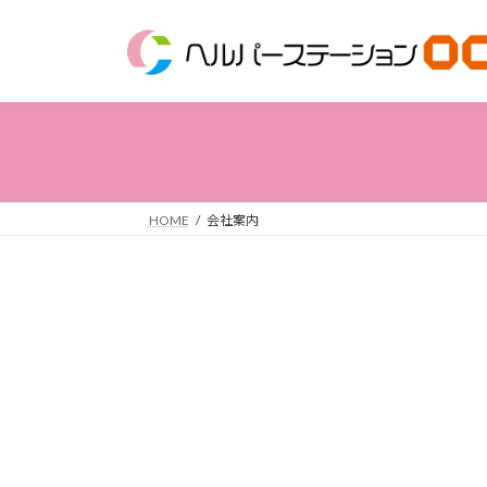
コ
ナ
ン
ビ
テ
ゲ
ン
ー
ツ
シ
へ
ョ
ス
ン
キ
に
ッ
移
HOME
会社案内
プ
動